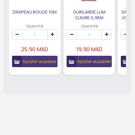
DRAPEAU ROUGE 10M
GUIRLANDE LUM
SAUMO
CUIVRE 0,95M
VODKA
DE79207
EC
Quantité
Quantité
25,90 MAD
19,90 MAD
18
Ajouter au panier
Ajouter au panier
A