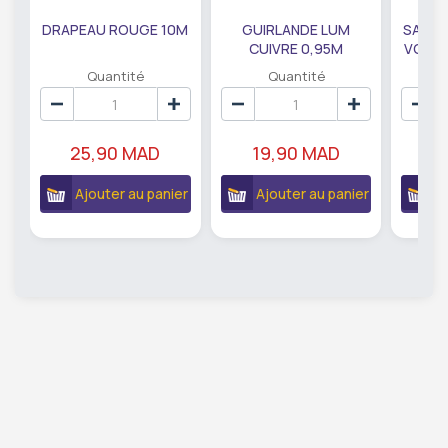
DRAPEAU ROUGE 10M
GUIRLANDE LUM
SAUMO
CUIVRE 0,95M
VODKA
DE79207
EC
Quantité
Quantité
25,90 MAD
19,90 MAD
18
Ajouter au panier
Ajouter au panier
A