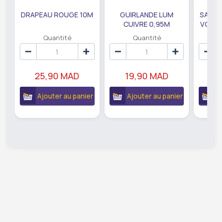
DRAPEAU ROUGE 10M
GUIRLANDE LUM
SAUMO
CUIVRE 0,95M
VODKA
DE79207
EC
Quantité
Quantité
25,90 MAD
19,90 MAD
18
Ajouter au panier
Ajouter au panier
A