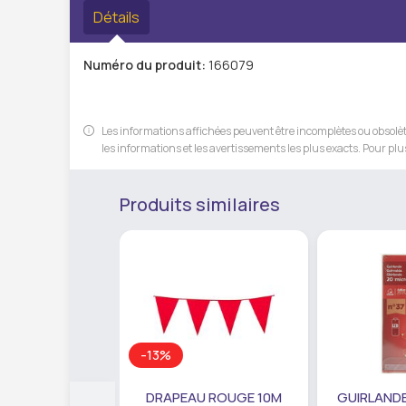
Détails
Numéro du produit:
166079
Les informations affichées peuvent être incomplètes ou obsolète
les informations et les avertissements les plus exacts. Pour plus
Produits similaires
-13%
DRAPEAU ROUGE 10M
GUIRLANDE