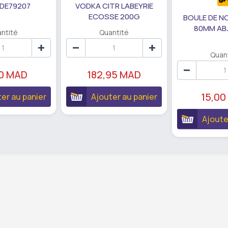
 DE79207
VODKA CITR LABEYRIE
ECOSSE 200G
BOULE DE N
80MM AB
ntité
Quantité
Quan
90 MAD
182,95 MAD
15,00
er au panier
Ajouter au panier
Ajoute