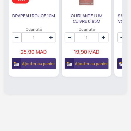
DRAPEAU ROUGE 10M
GUIRLANDE LUM
SAUMO
CUIVRE 0,95M
VODKA
DE79207
EC
Quantité
Quantité
25,90 MAD
19,90 MAD
18
Ajouter au panier
Ajouter au panier
A