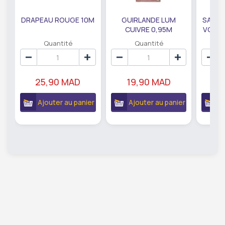
DRAPEAU ROUGE 10M
GUIRLANDE LUM
SAUMO
CUIVRE 0,95M
VODKA
DE79207
EC
Quantité
Quantité
25,90 MAD
19,90 MAD
18
Ajouter au panier
Ajouter au panier
A