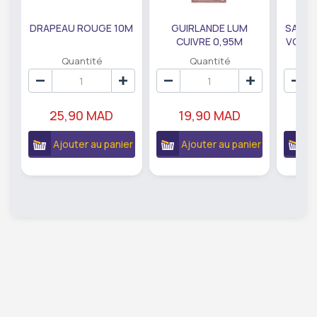
DRAPEAU ROUGE 10M
GUIRLANDE LUM
SAUMO
CUIVRE 0,95M
VODKA
DE79207
EC
Quantité
Quantité
25,90 MAD
19,90 MAD
18
Ajouter au panier
Ajouter au panier
A