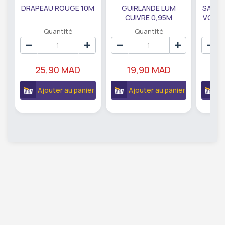
DRAPEAU ROUGE 10M
GUIRLANDE LUM
SAUMO
CUIVRE 0,95M
VODKA
DE79207
EC
Quantité
Quantité
25,90 MAD
19,90 MAD
18
Ajouter au panier
Ajouter au panier
A