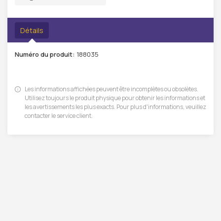
Détails
Numéro du produit:
188035
Les informations affichées peuvent être incomplètes ou obsolètes.
Utilisez toujours le produit physique pour obtenir les informations et
les avertissements les plus exacts. Pour plus d'informations, veuillez
contacter le service client.