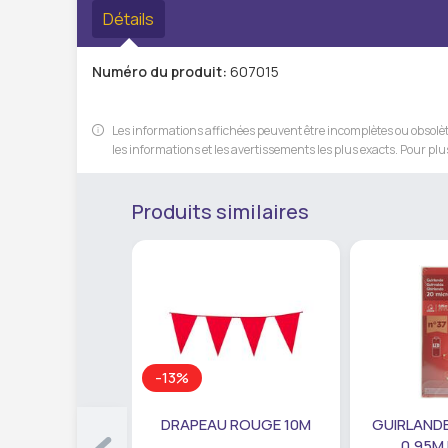
Détails
Numéro du produit:
607015
Les informations affichées peuvent être incomplètes ou obsolète
les informations et les avertissements les plus exacts. Pour plus
Produits similaires
-13%
DRAPEAU ROUGE 10M
GUIRLANDE
0,95M