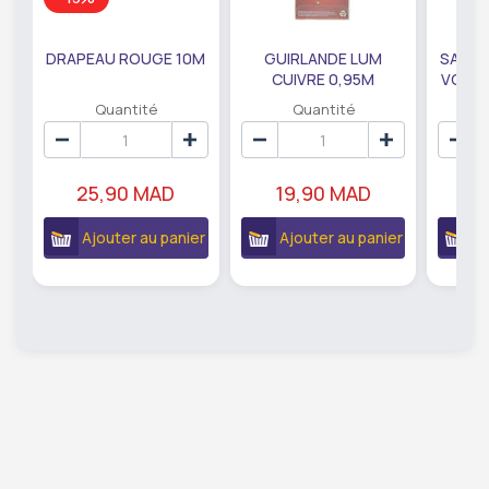
DRAPEAU ROUGE 10M
GUIRLANDE LUM
SAUMO
CUIVRE 0,95M
VODKA
DE79207
EC
Quantité
Quantité
25,90 MAD
19,90 MAD
18
Ajouter au panier
Ajouter au panier
A