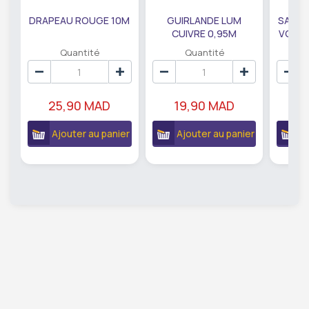
DRAPEAU ROUGE 10M
GUIRLANDE LUM
SAUMO
CUIVRE 0,95M
VODKA
DE79207
EC
Quantité
Quantité
25,90 MAD
19,90 MAD
18
Ajouter au panier
Ajouter au panier
A