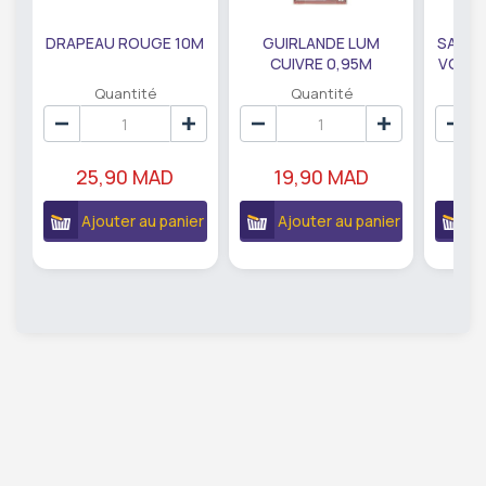
DRAPEAU ROUGE 10M
GUIRLANDE LUM
SAUMO
CUIVRE 0,95M
VODKA
DE79207
EC
Quantité
Quantité
25,90 MAD
19,90 MAD
18
Ajouter au panier
Ajouter au panier
A