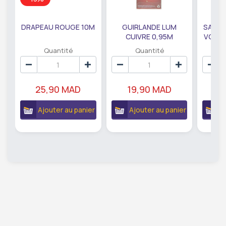
DRAPEAU ROUGE 10M
GUIRLANDE LUM
SAUMO
CUIVRE 0,95M
VODKA
DE79207
EC
Quantité
Quantité
25,90 MAD
19,90 MAD
18
Ajouter au panier
Ajouter au panier
A