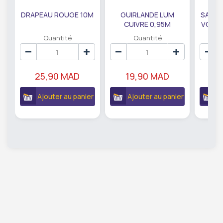
DRAPEAU ROUGE 10M
GUIRLANDE LUM
SAUMO
CUIVRE 0,95M
VODKA
DE79207
EC
Quantité
Quantité
25,90 MAD
19,90 MAD
18
Ajouter au panier
Ajouter au panier
A