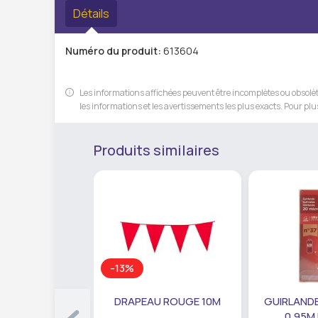
Détails
Numéro du produit:
613604
Les informations affichées peuvent être incomplètes ou obsolète
les informations et les avertissements les plus exacts. Pour plus
Produits similaires
-13%
DRAPEAU ROUGE 10M
GUIRLANDE
0,95M