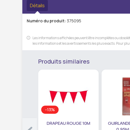
Détails
Numéro du produit:
375095
Les informations affichées peuvent être incomplètes ou obsolète
les informations et les avertissements les plus exacts. Pour plus
Produits similaires
-13%
DRAPEAU ROUGE 10M
GUIRLANDE
0,95M