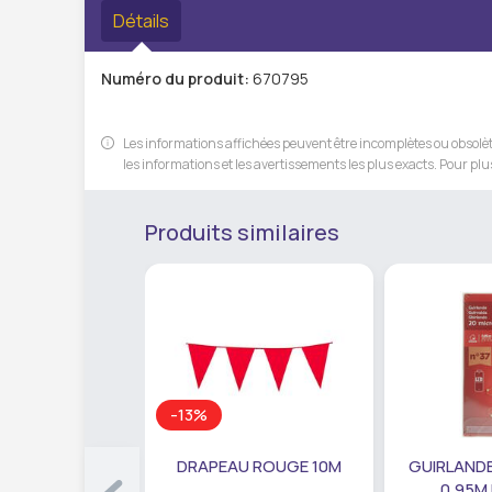
Détails
Numéro du produit:
670795
Les informations affichées peuvent être incomplètes ou obsolète
les informations et les avertissements les plus exacts. Pour plus
Produits similaires
-13%
DRAPEAU ROUGE 10M
GUIRLANDE
0,95M