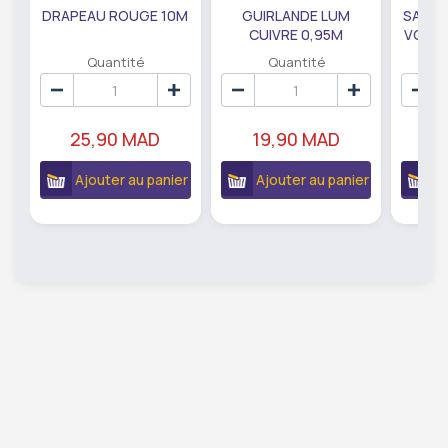
DRAPEAU ROUGE 10M
GUIRLANDE LUM
SAUMO
CUIVRE 0,95M
VODKA
DE79207
EC
Quantité
Quantité
25,90 MAD
19,90 MAD
18
Ajouter au panier
Ajouter au panier
A