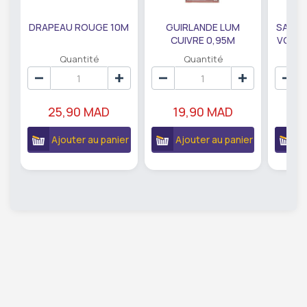
DRAPEAU ROUGE 10M
GUIRLANDE LUM
SAUMO
CUIVRE 0,95M
VODKA
DE79207
EC
Quantité
Quantité
25,90 MAD
19,90 MAD
18
Ajouter au panier
Ajouter au panier
A