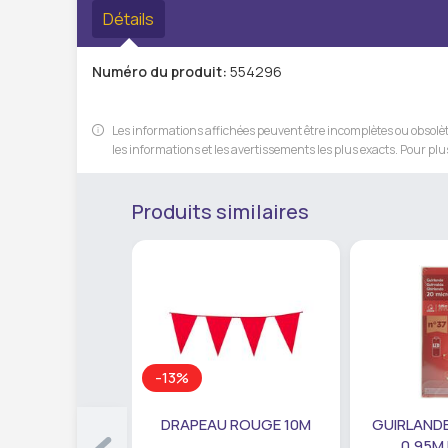
Détails
Numéro du produit:
554296
Les informations affichées peuvent être incomplètes ou obsolète
les informations et les avertissements les plus exacts. Pour plus
Produits similaires
-13%
DRAPEAU ROUGE 10M
GUIRLANDE
0,95M