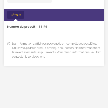
Détails
Numéro du produit:
188176
Les informations affichées peuvent être incomplètes ou obsolètes.
Utilisez toujours le produit physique pour obtenir les informations et
les avertissements les plus exacts. Pour plus d'informations, veuillez
contacter le service client.