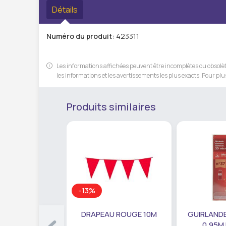
Détails
Numéro du produit:
423311
Les informations affichées peuvent être incomplètes ou obsolète
les informations et les avertissements les plus exacts. Pour plus
Produits similaires
-13%
DRAPEAU ROUGE 10M
GUIRLANDE
0,95M