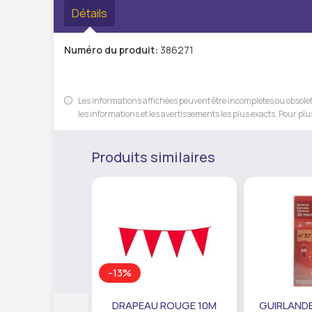
Détails
Numéro du produit:
386271
Les informations affichées peuvent être incomplètes ou obsolète
les informations et les avertissements les plus exacts. Pour plus
Produits similaires
-13%
DRAPEAU ROUGE 10M
GUIRLANDE