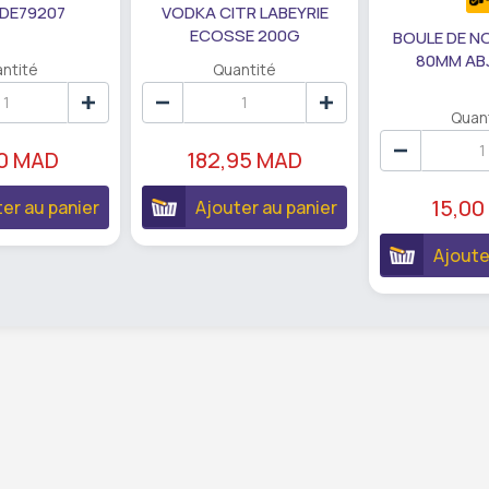
 DE79207
VODKA CITR LABEYRIE
ECOSSE 200G
BOULE DE N
80MM AB
ntité
Quantité
Quan
90 MAD
182,95 MAD
15,00
er au panier
Ajouter au panier
Ajoute