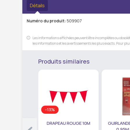
Détails
Numéro du produit:
509907
Les informations affichées peuvent être incomplètes ou obsolète
les informations et les avertissements les plus exacts. Pour plus
Produits similaires
-13%
DRAPEAU ROUGE 10M
GUIRLANDE
0,95M