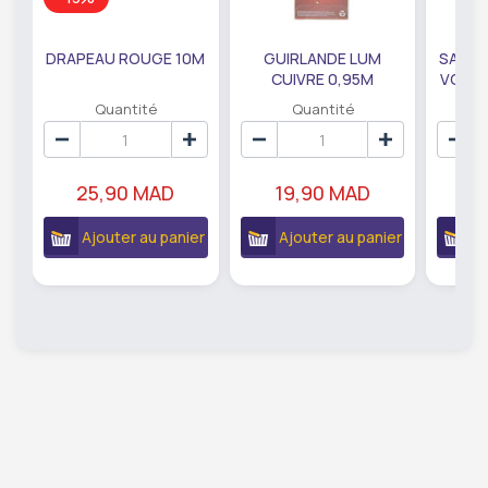
DRAPEAU ROUGE 10M
GUIRLANDE LUM
SAUMO
CUIVRE 0,95M
VODKA
DE79207
EC
Quantité
Quantité
25,90 MAD
19,90 MAD
18
Ajouter au panier
Ajouter au panier
A