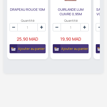
DRAPEAU ROUGE 10M
GUIRLANDE LUM
SAUMO
CUIVRE 0,95M
VODKA
DE79207
EC
Quantité
Quantité
25,90 MAD
19,90 MAD
18
Ajouter au panier
Ajouter au panier
A