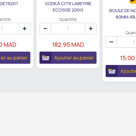
 DE79207
VODKA CITR LABEYRIE
ECOSSE 200G
BOULE DE N
80MM AB
ntité
Quantité
Quan
90 MAD
182,95 MAD
15,00
er au panier
Ajouter au panier
Ajoute