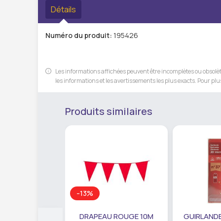
Détails
Numéro du produit:
195426
Les informations affichées peuvent être incomplètes ou obsolète
les informations et les avertissements les plus exacts. Pour plus
Produits similaires
-13%
DRAPEAU ROUGE 10M
GUIRLANDE