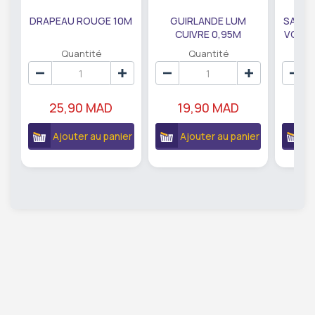
DRAPEAU ROUGE 10M
GUIRLANDE LUM
SAUMO
CUIVRE 0,95M
VODKA
DE79207
EC
Quantité
Quantité
25,90 MAD
19,90 MAD
18
Ajouter au panier
Ajouter au panier
A