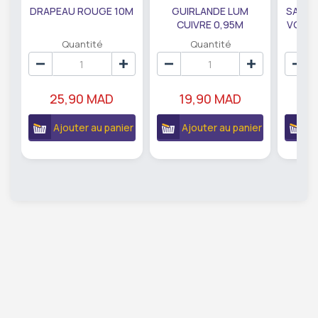
DRAPEAU ROUGE 10M
GUIRLANDE LUM
SAUMO
CUIVRE 0,95M
VODKA
DE79207
EC
Quantité
Quantité
25,90 MAD
19,90 MAD
18
Ajouter au panier
Ajouter au panier
A