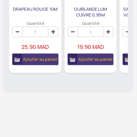
DRAPEAU ROUGE 10M
GUIRLANDE LUM
SAUMO
CUIVRE 0,95M
VODKA
DE79207
EC
Quantité
Quantité
25,90 MAD
19,90 MAD
18
Ajouter au panier
Ajouter au panier
A