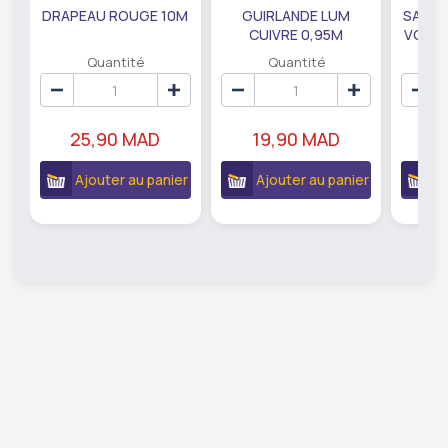
DRAPEAU ROUGE 10M
GUIRLANDE LUM
SAUMO
CUIVRE 0,95M
VODKA
DE79207
EC
Quantité
Quantité
25,90 MAD
19,90 MAD
18
Ajouter au panier
Ajouter au panier
A