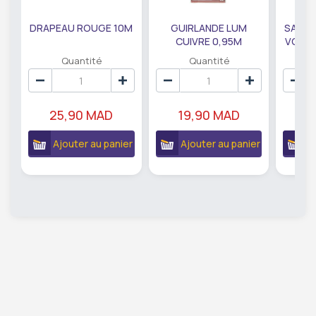
DRAPEAU ROUGE 10M
GUIRLANDE LUM
SAUMO
CUIVRE 0,95M
VODKA
DE79207
EC
Quantité
Quantité
25,90 MAD
19,90 MAD
18
Ajouter au panier
Ajouter au panier
A