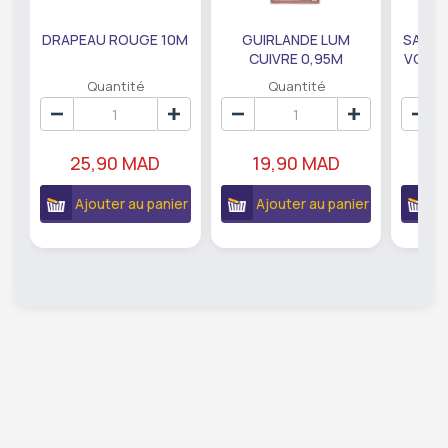
DRAPEAU ROUGE 10M
GUIRLANDE LUM
SAUMO
CUIVRE 0,95M
VODKA
DE79207
EC
Quantité
Quantité
25,90 MAD
19,90 MAD
18
Ajouter au panier
Ajouter au panier
A