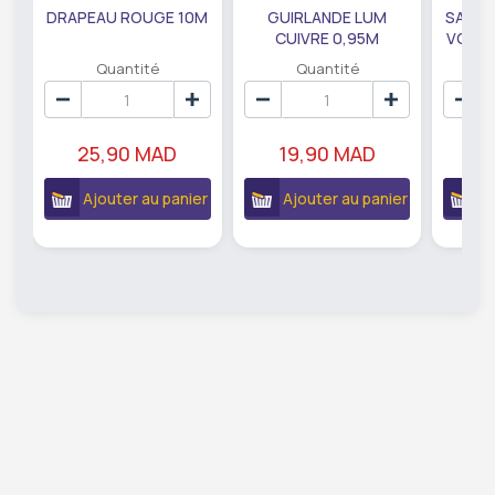
DRAPEAU ROUGE 10M
GUIRLANDE LUM
SAUMO
CUIVRE 0,95M
VODKA
DE79207
EC
Quantité
Quantité
25,90 MAD
19,90 MAD
18
Ajouter au panier
Ajouter au panier
A