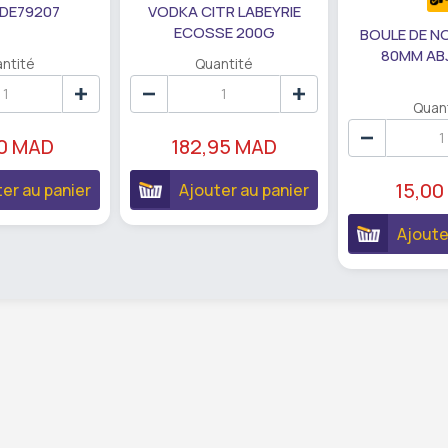
 DE79207
VODKA CITR LABEYRIE
ECOSSE 200G
BOULE DE N
80MM AB
ntité
Quantité
Quan
90 MAD
182,95 MAD
15,00
er au panier
Ajouter au panier
Ajoute