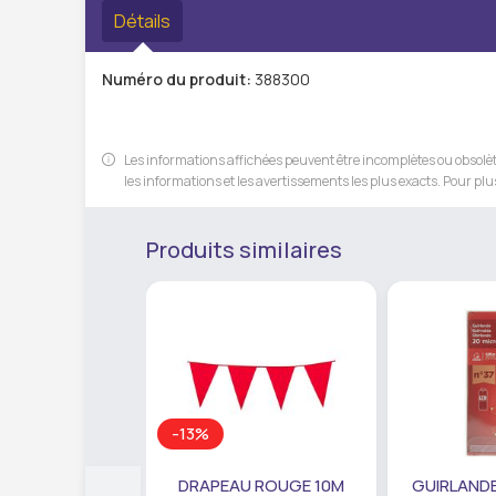
Détails
Numéro du produit:
388300
Les informations affichées peuvent être incomplètes ou obsolète
les informations et les avertissements les plus exacts. Pour plus
Produits similaires
-13%
DRAPEAU ROUGE 10M
GUIRLANDE