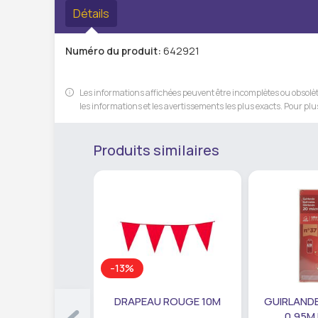
Détails
Numéro du produit:
642921
Les informations affichées peuvent être incomplètes ou obsolète
les informations et les avertissements les plus exacts. Pour plus
Produits similaires
-13%
DRAPEAU ROUGE 10M
GUIRLANDE
0,95M