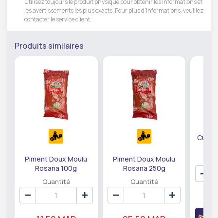
Utilisez toujours le produit physique pour obtenir les informations et
les avertissements les plus exacts. Pour plus d'informations, veuillez
contacter le service client.
Produits similaires
Curcu
Piment Doux Moulu
Piment Doux Moulu
Rosana 100g
Rosana 250g
Quantité
Quantité
8
A