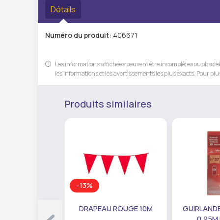
Détails
Numéro du produit:
406671
Les informations affichées peuvent être incomplètes ou obsolète
les informations et les avertissements les plus exacts. Pour plus
Produits similaires
-13%
DRAPEAU ROUGE 10M
GUIRLANDE
0,95M