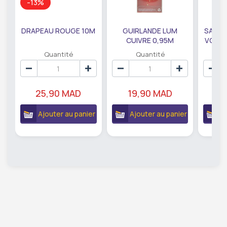
-13%
DRAPEAU ROUGE 10M
GUIRLANDE LUM
SAUMO
CUIVRE 0,95M
VODKA
DE79207
EC
Quantité
Quantité
25,90 MAD
19,90 MAD
18
Ajouter au panier
Ajouter au panier
A