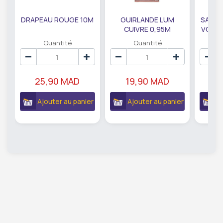
DRAPEAU ROUGE 10M
GUIRLANDE LUM
SAUMO
CUIVRE 0,95M
VODKA
DE79207
EC
Quantité
Quantité
25,90 MAD
19,90 MAD
18
Ajouter au panier
Ajouter au panier
A