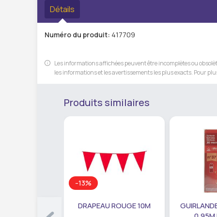
Détails
Numéro du produit:
417709
Les informations affichées peuvent être incomplètes ou obsolète
les informations et les avertissements les plus exacts. Pour plus
Produits similaires
-13%
DRAPEAU ROUGE 10M
GUIRLANDE
0,95M