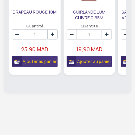
DRAPEAU ROUGE 10M
GUIRLANDE LUM
SAUMO
CUIVRE 0,95M
VODKA
DE79207
EC
Quantité
Quantité
25,90 MAD
19,90 MAD
18
Ajouter au panier
Ajouter au panier
A