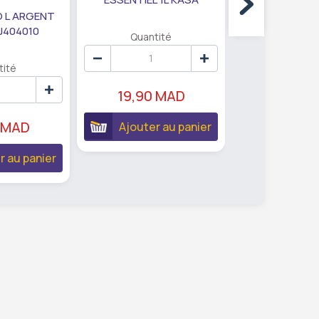
O L ARGENT
J404010
Quantité
Quanti
tité
19,90 MAD
109,90
 MAD
Ajouter au panier
Ajouter 
r au panier