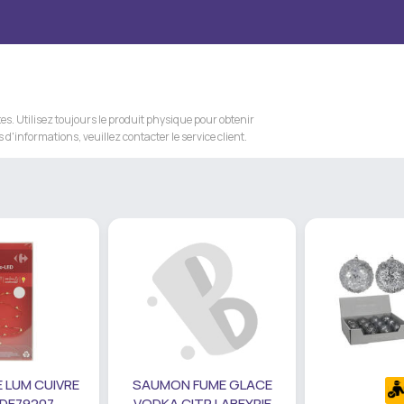
s. Utilisez toujours le produit physique pour obtenir
 d'informations, veuillez contacter le service client.
 LUM CUIVRE
SAUMON FUME GLACE
 DE79207
VODKA CITR LABEYRIE