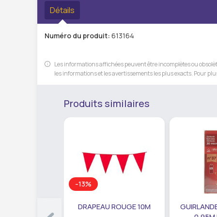
Détails
Numéro du produit:
613164
Les informations affichées peuvent être incomplètes ou obsolète
les informations et les avertissements les plus exacts. Pour plus
Produits similaires
-13%
DRAPEAU ROUGE 10M
GUIRLANDE
0,95M