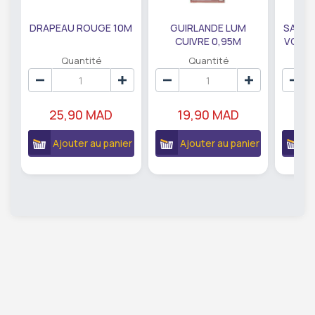
DRAPEAU ROUGE 10M
GUIRLANDE LUM
SAUMO
CUIVRE 0,95M
VODKA
DE79207
EC
Quantité
Quantité
25,90 MAD
19,90 MAD
18
Ajouter au panier
Ajouter au panier
A