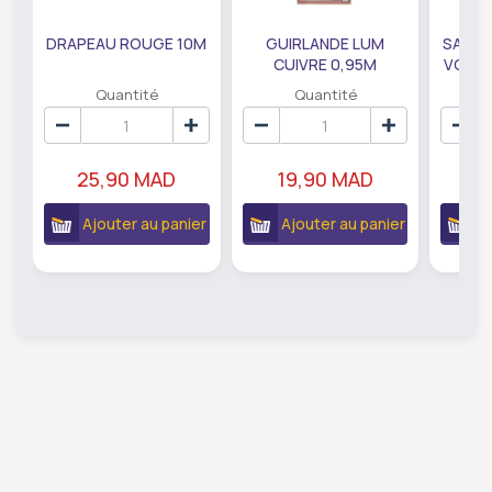
DRAPEAU ROUGE 10M
GUIRLANDE LUM
SAUMO
CUIVRE 0,95M
VODKA
DE79207
EC
Quantité
Quantité
25,90 MAD
19,90 MAD
18
Ajouter au panier
Ajouter au panier
A