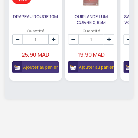
DRAPEAU ROUGE 10M
GUIRLANDE LUM
SAUMO
CUIVRE 0,95M
VODKA
DE79207
EC
Quantité
Quantité
25,90 MAD
19,90 MAD
18
Ajouter au panier
Ajouter au panier
A