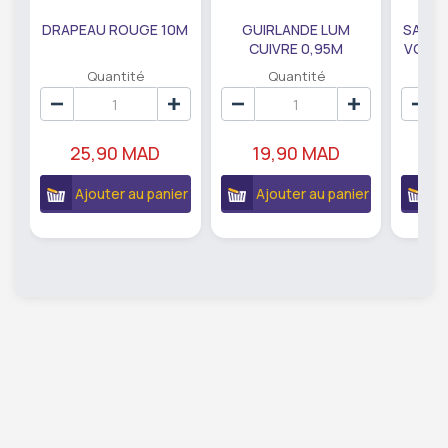
DRAPEAU ROUGE 10M
GUIRLANDE LUM
SAUMO
CUIVRE 0,95M
VODKA
DE79207
EC
Quantité
Quantité
25,90 MAD
19,90 MAD
18
Ajouter au panier
Ajouter au panier
A