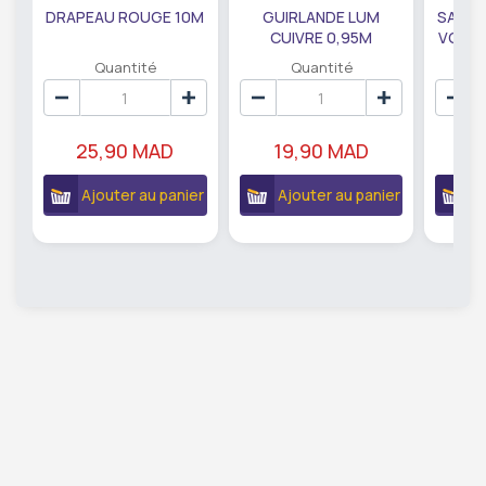
DRAPEAU ROUGE 10M
GUIRLANDE LUM
SAUMO
CUIVRE 0,95M
VODKA
DE79207
EC
Quantité
Quantité
25,90 MAD
19,90 MAD
18
Ajouter au panier
Ajouter au panier
A