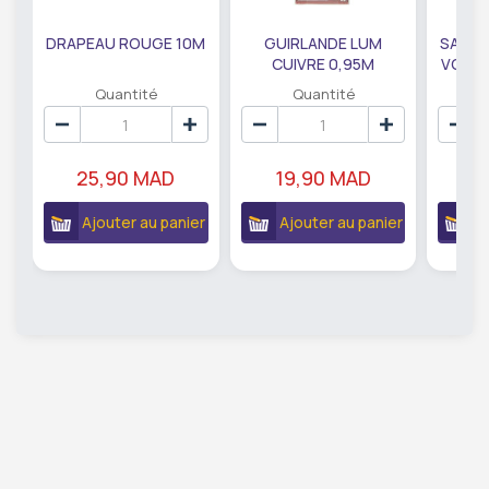
DRAPEAU ROUGE 10M
GUIRLANDE LUM
SAUMO
CUIVRE 0,95M
VODKA
DE79207
EC
Quantité
Quantité
25,90 MAD
19,90 MAD
18
Ajouter au panier
Ajouter au panier
A